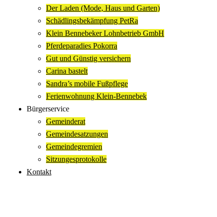
Der Laden (Mode, Haus und Garten)
Schädlingsbekämpfung PetRa
Klein Bennebeker Lohnbetrieb GmbH
Pferdeparadies Pokorra
Gut und Günstig versichern
Carina bastelt
Sandra’s mobile Fußpflege
Ferienwohnung Klein-Bennebek
Bürgerservice
Gemeinderat
Gemeindesatzungen
Gemeindegremien
Sitzungesprotokolle
Kontakt