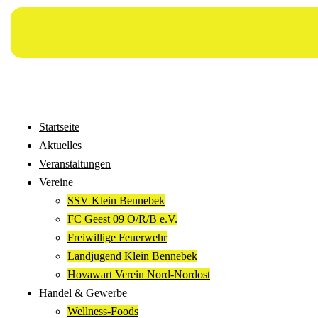
Startseite
Aktuelles
Veranstaltungen
Vereine
SSV Klein Bennebek
FC Geest 09 O/R/B e.V.
Freiwillige Feuerwehr
Landjugend Klein Bennebek
Hovawart Verein Nord-Nordost
Handel & Gewerbe
Wellness-Foods