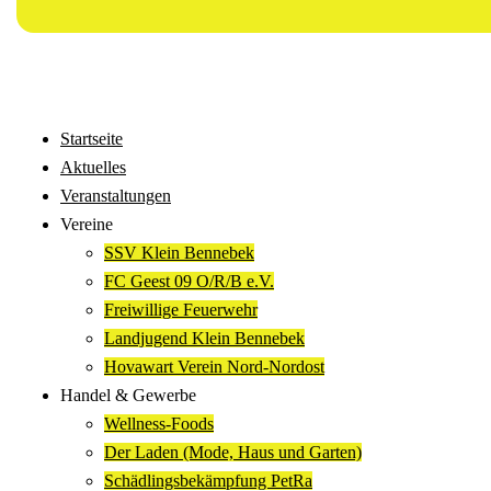
Startseite
Aktuelles
Veranstaltungen
Vereine
SSV Klein Bennebek
FC Geest 09 O/R/B e.V.
Freiwillige Feuerwehr
Landjugend Klein Bennebek
Hovawart Verein Nord-Nordost
Handel & Gewerbe
Wellness-Foods
Der Laden (Mode, Haus und Garten)
Schädlingsbekämpfung PetRa