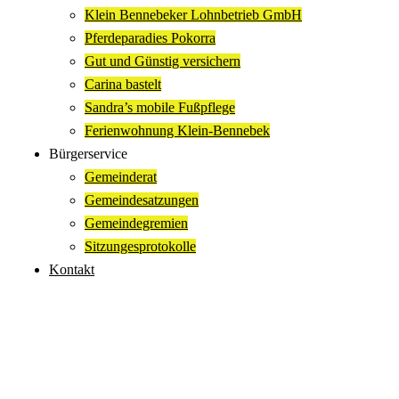
Klein Bennebeker Lohnbetrieb GmbH
Pferdeparadies Pokorra
Gut und Günstig versichern
Carina bastelt
Sandra’s mobile Fußpflege
Ferienwohnung Klein-Bennebek
Bürgerservice
Gemeinderat
Gemeindesatzungen
Gemeindegremien
Sitzungesprotokolle
Kontakt